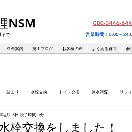
理NSM
080-3446-
営業時間：8:00～24
社まで！
料金案内
施工ブログ
お客様の声
よくある質問
会
詰まり
水栓交換
トイレ交換
漏水調査
リフォ
2年9月28日
読了時間: 1分
水栓交換をしました！